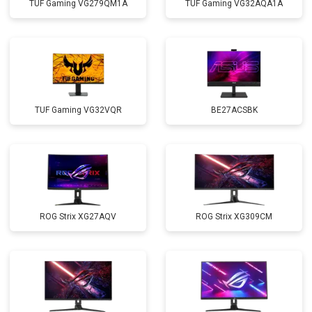
TUF Gaming VG279QM1A
TUF Gaming VG32AQA1A
TUF Gaming VG32VQR
BE27ACSBK
ROG Strix XG27AQV
ROG Strix XG309CM