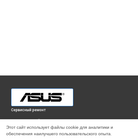
Сервисный ремонт
ВЫБЕРИ СВОЙ ГОРОД
Этот сайт использует файлы cookie для аналитики и
Ремонт монитора TUF Gaming VG34VQL1B Asus в
обеспечения наилучшего пользовательского опыта.
Краснодаре