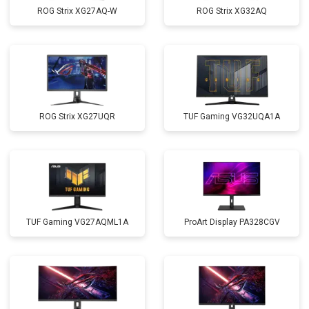
ROG Strix XG27AQ-W
ROG Strix XG32AQ
ROG Strix XG27UQR
TUF Gaming VG32UQA1A
TUF Gaming VG27AQML1A
ProArt Display PA328CGV