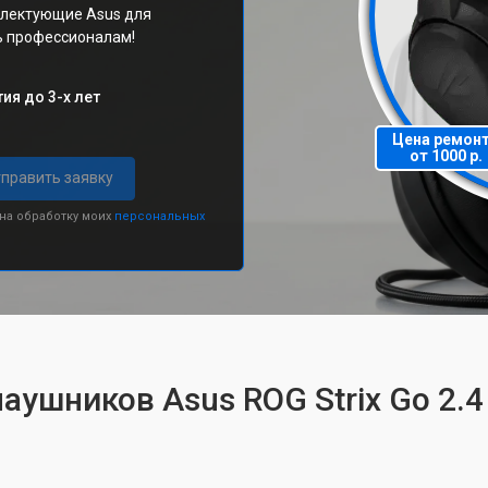
плектующие Asus для
ь профессионалам!
ия до 3-х лет
Цена ремон
от 1000 р.
править заявку
 на обработку моих
персональных
аушников Asus ROG Strix Go 2.4 