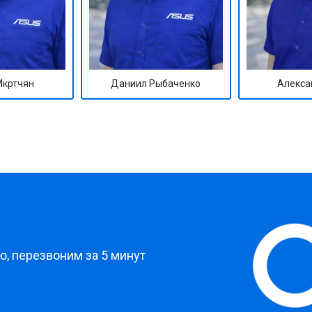
Мкртчян
Даниил Рыбаченко
Алекса
?
, перезвоним за 5 минут