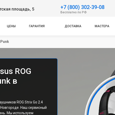
+7 (800) 302-39-08
тская площадь, 5
Бесплатно по РФ
ЦЕНЫ
ГАРАНТИЯ
ДОСТАВКА
МАСТЕРА
o Punk
sus ROG
unk в
ушников ROG Strix Go 2.4
м Новгороде. Наш сервисный
знь. Мы используем