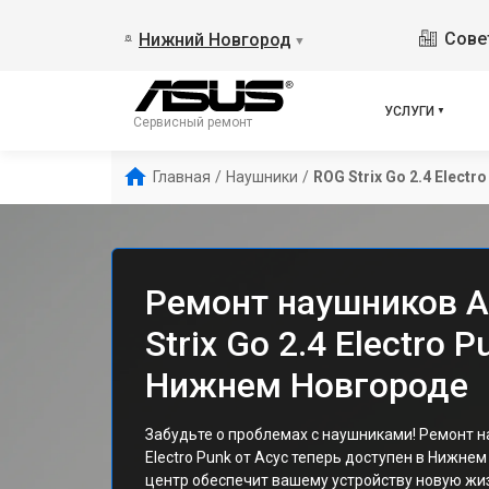
Сове
Нижний Новгород
▼
УСЛУГИ
Сервисный ремонт
Главная
/
Наушники
/
ROG Strix Go 2.4 Electr
Ремонт наушников A
Strix Go 2.4 Electro P
Нижнем Новгороде
Забудьте о проблемах с наушниками! Ремонт на
Electro Punk от Асус теперь доступен в Нижне
центр обеспечит вашему устройству новую жи