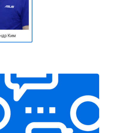
ндр Ким