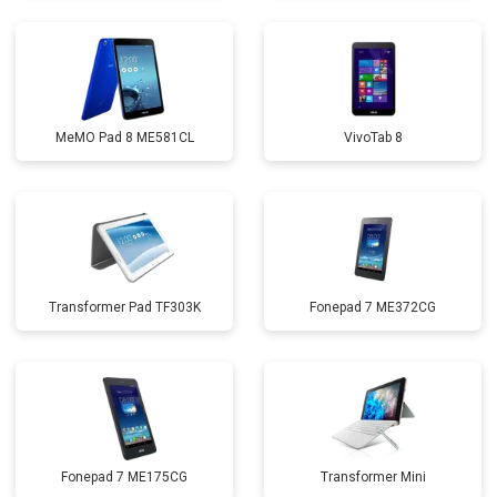
MeMO Pad 8 ME581CL
VivoTab 8
Transformer Pad TF303K
Fonepad 7 ME372CG
Fonepad 7 ME175CG
Transformer Mini