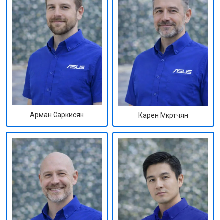
Арман Саркисян
Карен Мкртчян