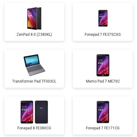
ZenPad 8.0 (Z380KL)
Fonepad 7 FE375CXG
Transformer Pad TF303CL
Memo Pad 7 ME70C
Fonepad 8 FE380CG
Fonepad 7 FE171CG