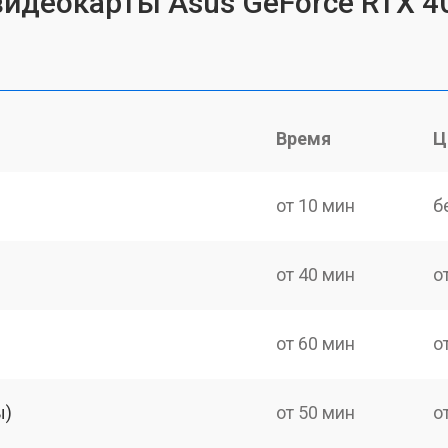
идеокарты Asus GeForce RTX 408
Время
Ц
от 10 мин
б
от 40 мин
о
от 60 мин
о
ы)
от 50 мин
о