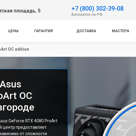
+7 (800) 302-39-08
тская площадь, 5
Бесплатно по РФ
ЦЕНЫ
ГАРАНТИЯ
ДОСТАВКА
МАСТЕРА
Art OC edition
Asus
oArt OC
вгороде
us GeForce RTX 4080 ProArt
ый центр предоставляет
зависимо от сложности