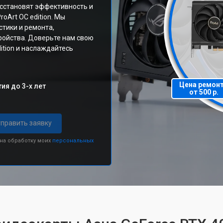
сстановят эффективность и
oArt OC edition. Мы
тики и ремонта,
ройства. Доверьте нам свою
ition и наслаждайтесь
Цена ремон
ия до 3-х лет
от 500 р.
править заявку
 на обработку моих
персональных