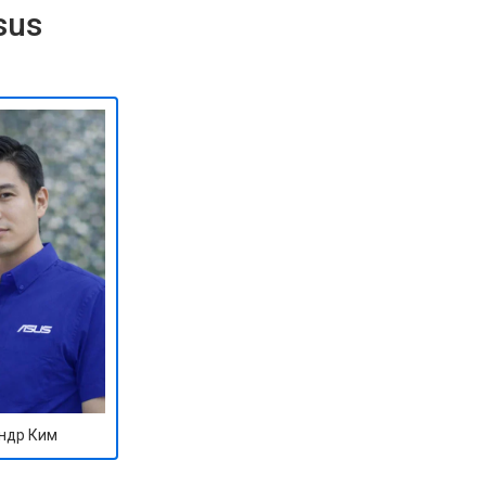
sus
ндр Ким