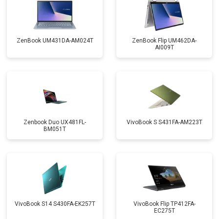
ZenBook UM431DA-AM024T
ZenBook Flip UM462DA-
AI009T
Zenbook Duo UX481FL-
VivoBook S S431FA-AM223T
BM051T
VivoBook S14 S430FA-EK257T
VivoBook Flip TP412FA-
EC275T