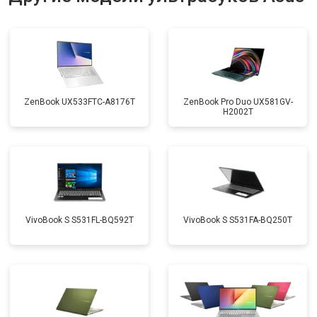
Замена материнской платы
от 2750 ₽
Заказать
Замена жесткого диска HDD/SSD
от 1450 ₽
Заказать
ZenBook UX533FTC-A8176T
ZenBook Pro Duo UX581GV-
H2002T
VivoBook S S531FL-BQ592T
VivoBook S S531FA-BQ250T