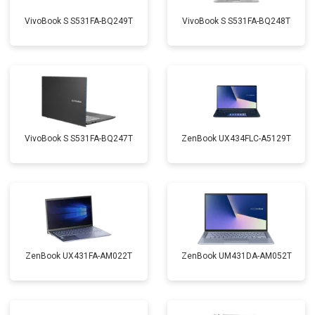
VivoBook S S531FA-BQ249T
VivoBook S S531FA-BQ248T
VivoBook S S531FA-BQ247T
ZenBook UX434FLC-A5129T
ZenBook UX431FA-AM022T
ZenBook UM431DA-AM052T