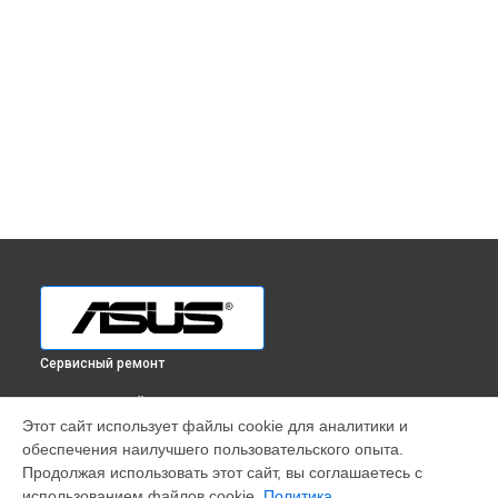
Сервисный ремонт
ВЫБЕРИ СВОЙ ГОРОД
Этот сайт использует файлы cookie для аналитики и
Ремонт ультрабука VivoBook Flip TP412FA-EC274T Asus в
обеспечения наилучшего пользовательского опыта.
Краснодаре
Продолжая использовать этот сайт, вы соглашаетесь с
Ремонт ультрабука VivoBook Flip TP412FA-EC274T Asus в
использованием файлов cookie.
Политика