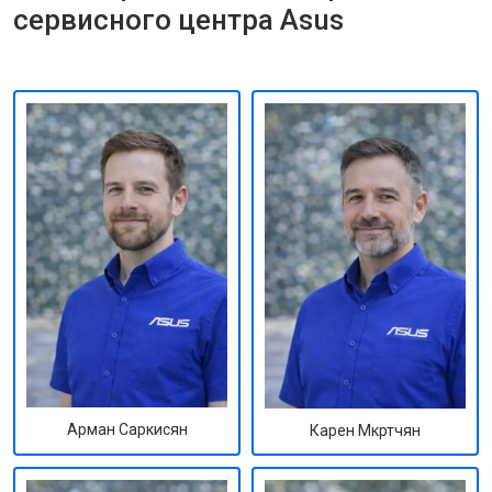
сервисного центра Asus
Арман Саркисян
Карен Мкртчян