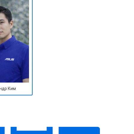
ндр Ким