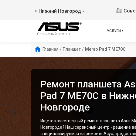
Сове
Нижний Новгород
▼
УСЛУГИ
Сервисный ремонт
Главная
/
Планшет
/
Memo Pad 7 ME70C
Ремонт планшета A
Pad 7 ME70C в Ниж
Новгороде
Ищете качественный ремонт планшета Asus M
Новгороде? Наш сервисный центр - решение в
специализируемся на ремонте Асус, предоста