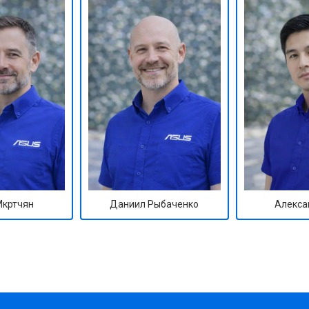
Мкртчян
Даниил Рыбаченко
Алекса