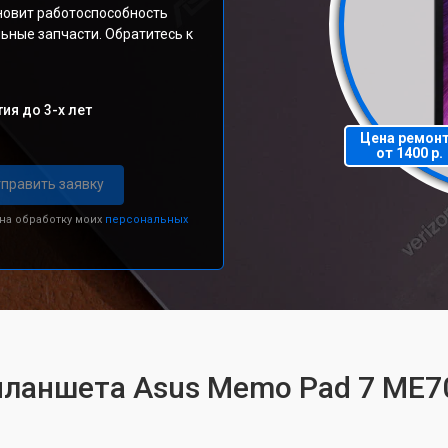
новит работоспособность
ьные запчасти. Обратитесь к
ия до 3-х лет
Цена ремон
от 1400 р.
править заявку
 на обработку моих
персональных
 планшета Asus Memo Pad 7 ME7