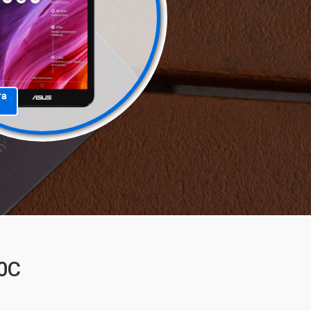
та
0C