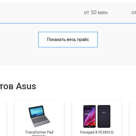
от 50 мин
о
от 70 мин
о
Показать весь прайс
от 50 мин
о
от 80 мин
о
тов Asus
от 50 мин
о
от 90 мин
о
Transformer Pad
Fonepad 8 FE380CG