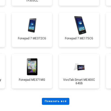
TF303CL
от 50 мин
о
от 60 мин
о
от 60 мин
о
Fonepad 7 ME372CG
Fonepad 7 ME175CG
от 70 мин
о
y
Fonepad ME371MG
VivoTab Smart ME400C
64Gb