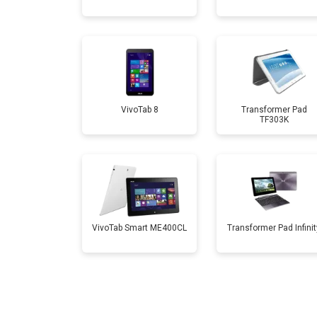
Замена аккумулятора
Замена Wi-Fi
Замена материнской платы
VivoTab 8
Transformer Pad
TF303K
Замена кнопок
VivoTab Smart ME400CL
Transformer Pad Infinit