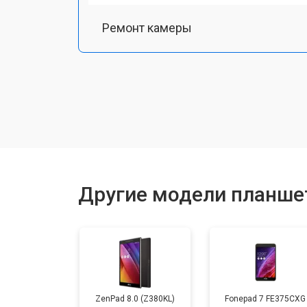
Ремонт камеры
Чистка от пыли
Замена стекла
Замена динамика
Другие модели планше
Замена задней крышки
Замена дисплея (экрана)
ZenPad 8.0 (Z380KL)
Fonepad 7 FE375CXG