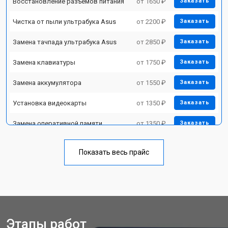
Восстановление разъемов питания
от 1650 ₽
Заказать
Чистка от пыли ультрабука Asus
от 2200 ₽
Заказать
Замена тачпада ультрабука Asus
от 2850 ₽
Заказать
Замена клавиатуры
от 1750 ₽
Заказать
Замена аккумулятора
от 1550 ₽
Заказать
Установка видеокарты
от 1350 ₽
Заказать
Замена оперативной памяти
от 1350 ₽
Заказать
Замена кулера ультрабука Asus
от 1950 ₽
Заказать
Показать весь прайс
Замена USB порта
от 1850 ₽
Заказать
Замена HDMI порта
от 1750 ₽
Заказать
Замена матрицы ультрабука Asus
от 3950 ₽
Заказать
Этапы работ
Замена материнской платы
от 2750 ₽
Заказать